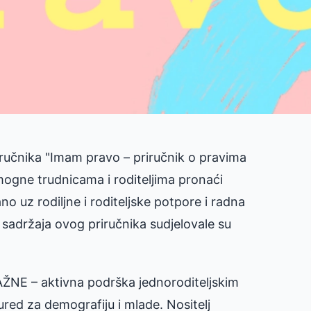
iručnika "Imam pravo – priručnik o pravima
a pomogne trudnicama i roditeljima pronaći
o uz rodiljne i roditeljske potpore i radna
ju sadržaja ovog priručnika sudjelovale su
NAŽNE – aktivna podrška jednoroditeljskim
i ured za demografiju i mlade. Nositelj