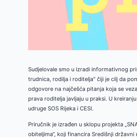
Sudjelovale smo u izradi informativnog pr
trudnica, rodilja i roditelja" čiji je cilj d
odgovore na najčešća pitanja koja se vezan
prava roditelja javljaju u praksi. U kreiran
udruge SOS Rijeka i CESI.
Priručnik je izrađen u sklopu projekta „S
obiteljima“, koji financira Središnji državn