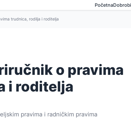
Početna
Dobrobi
ima trudnica, rodilja i roditelja
riručnik o pravima
 i roditelja
iteljskim pravima i radničkim pravima