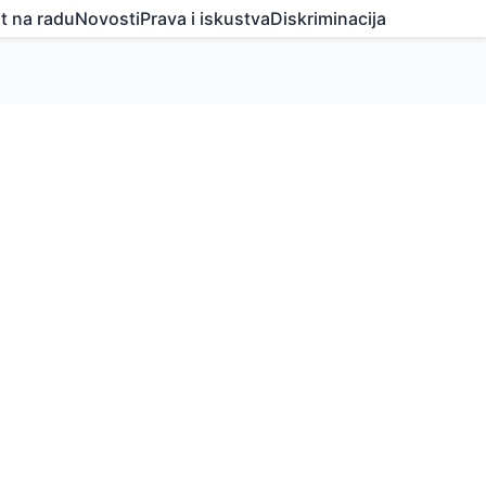
t na radu
Novosti
Prava i iskustva
Diskriminacija